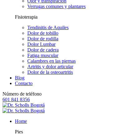
Olor y transpiración
Verrugas comunes y plantares
Fisioterapia
Tendinitis de Aquiles
Dolor de tobillo
Dolor de rodilla
Dolor Lumbar
Dolor de cadera
Fatiga muscular
Calambres en las piernas
Artritis y dolor articular
Dolor de la osteoartritis
Blog
Contacto
Número de teléfono
601 841 8356
Home
Pies