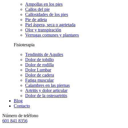
Ampollas en los pies
Callos del pie
Callosidades de los pies
Pie de atleta
Piel áspera, seca o agrietada
Olor y transpiración
Verrugas comunes y plantares
Fisioterapia
Tendinitis de Aquiles
Dolor de tobillo
Dolor de rodilla
Dolor Lumbar
Dolor de cadera
Fatiga muscular
Calambres en las piernas
Artritis y dolor articular
Dolor de la osteoartritis
Blog
Contacto
Número de teléfono
601 841 8356