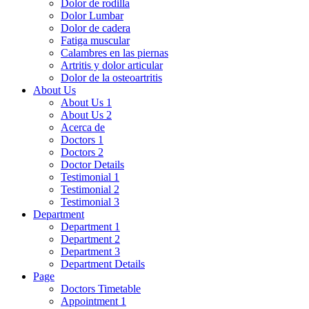
Dolor de rodilla
Dolor Lumbar
Dolor de cadera
Fatiga muscular
Calambres en las piernas
Artritis y dolor articular
Dolor de la osteoartritis
About Us
About Us 1
About Us 2
Acerca de
Doctors 1
Doctors 2
Doctor Details
Testimonial 1
Testimonial 2
Testimonial 3
Department
Department 1
Department 2
Department 3
Department Details
Page
Doctors Timetable
Appointment 1