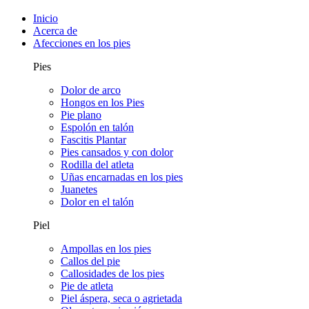
Inicio
Acerca de
Afecciones en los pies
Pies
Dolor de arco
Hongos en los Pies
Pie plano
Espolón en talón
Fascitis Plantar
Pies cansados y con dolor
Rodilla del atleta
Uñas encarnadas en los pies
Juanetes
Dolor en el talón
Piel
Ampollas en los pies
Callos del pie
Callosidades de los pies
Pie de atleta
Piel áspera, seca o agrietada