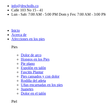
info@drscholls.co
Calle 103 No 15 - 41
Lun - Sab: 7:00 AM - 5:00 PM Dom y Fes: 7:00 AM - 3:00 P
Inicio
Acerca de
Afecciones en los pies
Pies
Dolor de arco
Hongos en los Pies
Pie plano
Espolón en talón
Fascitis Plantar
Pies cansados y con dolor
Rodilla del atleta
Uñas encarnadas en los pies
Juanetes
Dolor en el talón
Piel