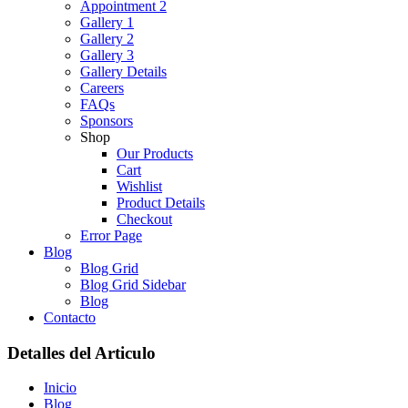
Appointment 2
Gallery 1
Gallery 2
Gallery 3
Gallery Details
Careers
FAQs
Sponsors
Shop
Our Products
Cart
Wishlist
Product Details
Checkout
Error Page
Blog
Blog Grid
Blog Grid Sidebar
Blog
Contacto
Detalles del Articulo
Inicio
Blog