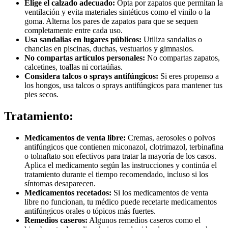
Elige el calzado adecuado:
Opta por zapatos que permitan la
ventilación y evita materiales sintéticos como el vinilo o la
goma. Alterna los pares de zapatos para que se sequen
completamente entre cada uso.
Usa sandalias en lugares públicos:
Utiliza sandalias o
chanclas en piscinas, duchas, vestuarios y gimnasios.
No compartas artículos personales:
No compartas zapatos,
calcetines, toallas ni cortaúñas.
Considera talcos o sprays antifúngicos:
Si eres propenso a
los hongos, usa talcos o sprays antifúngicos para mantener tus
pies secos.
Tratamiento:
Medicamentos de venta libre:
Cremas, aerosoles o polvos
antifúngicos que contienen miconazol, clotrimazol, terbinafina
o tolnaftato son efectivos para tratar la mayoría de los casos.
Aplica el medicamento según las instrucciones y continúa el
tratamiento durante el tiempo recomendado, incluso si los
síntomas desaparecen.
Medicamentos recetados:
Si los medicamentos de venta
libre no funcionan, tu médico puede recetarte medicamentos
antifúngicos orales o tópicos más fuertes.
Remedios caseros:
Algunos remedios caseros como el